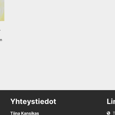
…
en
Yhteystiedot
Li
Tiina Kansikas
T