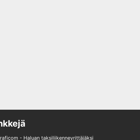
nkkejä
raficom - Haluan taksiliikenneyrittäjäksi