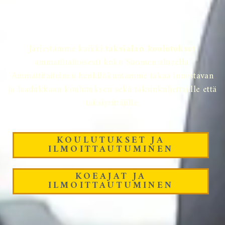
tarvitset
Järjestämme kaikki
taksialan koulutukset
ammattitaitoisesti koko Suomen alueella.
Ammattitaitoinen henkilökuntamme takaa innostavan
ja laadukkaan koulutuksen sekä taksinkuljettajille että
taksiyrittäjille.
KOULUTUKSET JA
ILMOITTAUTUMINEN
KOEAJAT JA
ILMOITTAUTUMINEN