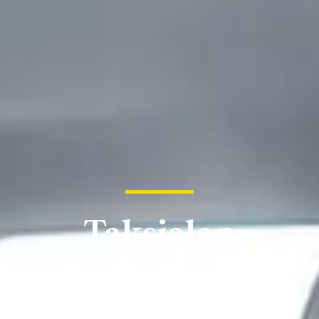
Taksialan
koulutukset
- kaikki, mitä