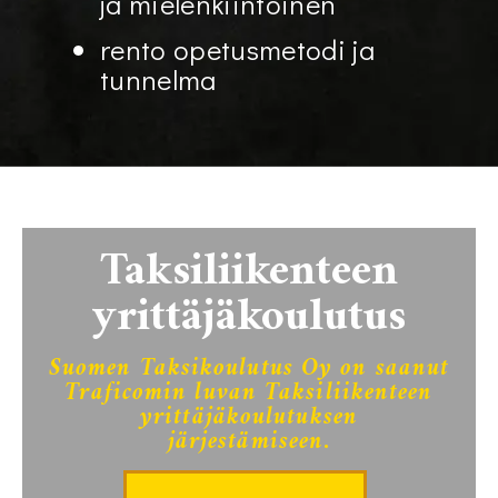
ja mielenkiintoinen
rento opetusmetodi ja
tunnelma
Taksiliikenteen
yrittäjäkoulutus
Suomen Taksikoulutus Oy on saanut
Traficomin luvan Taksiliikenteen
yrittäjäkoulutuksen
järjestämiseen.