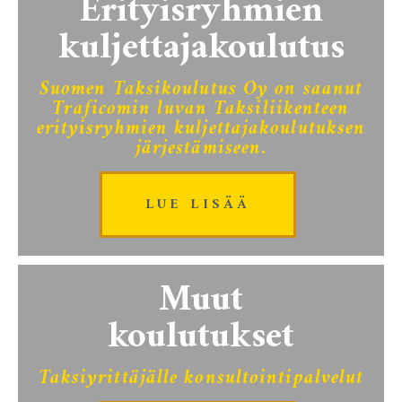
Erityisryhmien
kuljettajakoulutus
Suomen Taksikoulutus Oy on saanut
Traficomin luvan Taksiliikenteen
erityisryhmien kuljettajakoulutuksen
järjestämiseen.
LUE LISÄÄ
Muut
koulutukset
Taksiyrittäjälle konsultointipalvelut