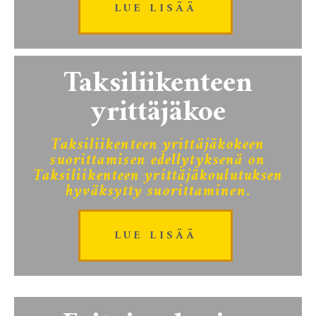
LUE LISÄÄ
Taksiliikenteen
yrittäjäkoe
Taksiliikenteen yrittäjäkokeen
suorittamisen edellytyksenä on
Taksiliikenteen yrittäjäkoulutuksen
hyväksytty suorittaminen.
LUE LISÄÄ